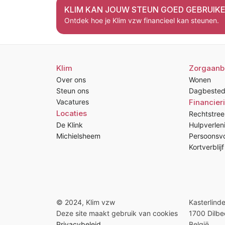
KLIM KAN JOUW STEUN GOED GEBRUIK
Ontdek hoe je Klim vzw financieel kan steunen.
Klim
Zorgaanb
Over ons
Wonen
Steun ons
Dagbested
Vacatures
Financier
Locaties
Rechtstree
De Klink
Hulpverlen
Michielsheem
Persoonsvo
Kortverblijf
© 2024, Klim vzw
Kasterlind
Deze site maakt gebruik van cookies
1700 Dilbe
Privacybeleid
België