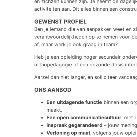
en zichzelf kunnen zijn. Je neemt de dagel
activiteiten aan. Dit alles binnen een const
GEWENST PROFIEL
Ben je iemand die van aanpakken weet en zi
verantwoordelijkheden op te nemen voor bew
af, maar werk je ook graag in team?
Heb je een opleiding hoger secundair onderw
orthopedagogie of een gezonde dosis inte
Aarzel dan niet langer, en solliciteer vandaa
ONS AANBOD
Een uitdagende functie
binnen een orga
maakt.
Een open communicatiecultuur
, met 
Inspraak gegarandeerd
– jouw mening 
Verloning op maat
, volgens jouw ople