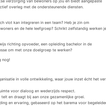
ijkse verzorging van bewoners op jou en biedt aangepaste
ructief overleg met de ondersteunende diensten.
ch vlot kan integreren in een team? Heb je zin om
oners en de hele leefgroep? Schrikt zelfstandig werken je
ijs richting opvoeder, een opleiding bachelor in de
resse om met onze doelgroep te werken?
g nog!
nisatie in volle ontwikkeling, waar jouw inzet écht het ver
ruimte voor dialoog en wederzijds respect.
telt en draagt bij aan onze gezamenlijke groei.
iding en ervaring, gebaseerd op het barema voor begeleid