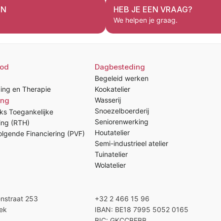
EN
HEB JE EEN VRAAG?
We helpen je graag.
od
Dagbesteding
Begeleid werken
ing en Therapie
Kookatelier
ing
Wasserij
Snoezelboerderij
ks Toegankelijke
Seniorenwerking
ing (RTH)
Houtatelier
lgende Financiering (PVF)
Semi-industrieel atelier
Tuinatelier
Wolatelier
enstraat 253
+32 2 466 15 96
ek
IBAN: BE18 7995 5052 0165
BIC: GKCCBEBB