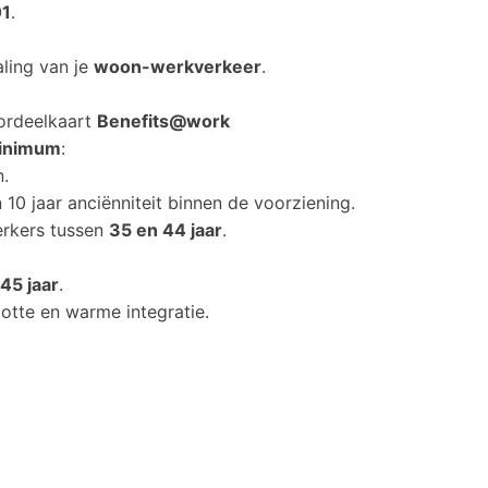
01
.
ling van je
woon-werkverkeer
.
oordeelkaart
Benefits@work
minimum
:
n.
 10 jaar anciënniteit binnen de voorziening.
erkers tussen
35 en 44 jaar
.
45 jaar
.
otte en warme integratie.