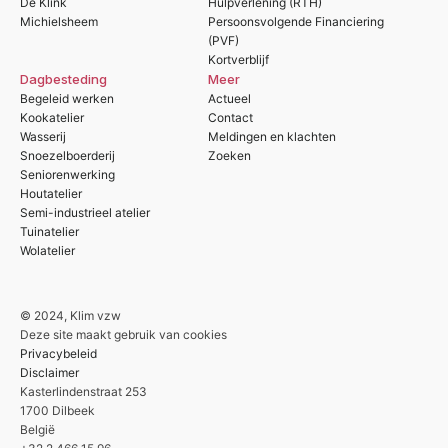
De Klink
Hulpverlening (RTH)
Michielsheem
Persoonsvolgende Financiering
(PVF)
Kortverblijf
Dagbesteding
Meer
Begeleid werken
Actueel
Kookatelier
Contact
Wasserij
Meldingen en klachten
Snoezelboerderij
Zoeken
Seniorenwerking
Houtatelier
Semi-industrieel atelier
Tuinatelier
Wolatelier
© 2024, Klim vzw
Deze site maakt gebruik van cookies
Privacybeleid
Disclaimer
Kasterlindenstraat 253
1700 Dilbeek
België