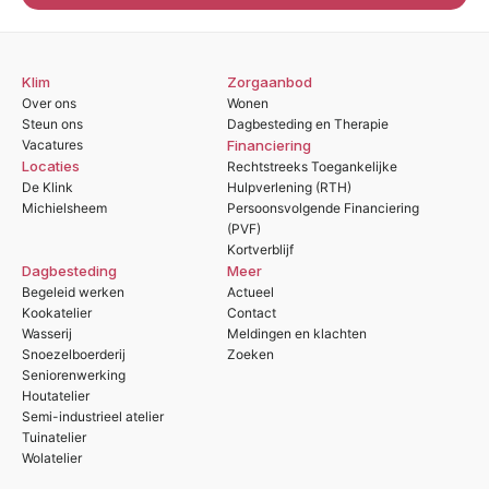
Klim
Zorgaanbod
Over ons
Wonen
Steun ons
Dagbesteding en Therapie
Vacatures
Financiering
Locaties
Rechtstreeks Toegankelijke
De Klink
Hulpverlening (RTH)
Michielsheem
Persoonsvolgende Financiering
(PVF)
Kortverblijf
Dagbesteding
Meer
Begeleid werken
Actueel
Kookatelier
Contact
Wasserij
Meldingen en klachten
Snoezelboerderij
Zoeken
Seniorenwerking
Houtatelier
Semi-industrieel atelier
Tuinatelier
Wolatelier