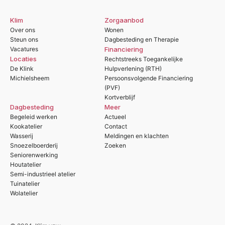
Klim
Zorgaanbod
Over ons
Wonen
Steun ons
Dagbesteding en Therapie
Vacatures
Financiering
Locaties
Rechtstreeks Toegankelijke
De Klink
Hulpverlening (RTH)
Michielsheem
Persoonsvolgende Financiering
(PVF)
Kortverblijf
Dagbesteding
Meer
Begeleid werken
Actueel
Kookatelier
Contact
Wasserij
Meldingen en klachten
Snoezelboerderij
Zoeken
Seniorenwerking
Houtatelier
Semi-industrieel atelier
Tuinatelier
Wolatelier