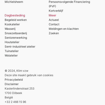
Michielsheem
Persoonsvolgende Financiering
(PVF)
Kortverblijf
Dagbesteding
Meer
Begeleid werken
Actueel
Kookatelier
Contact
Wasserij
Meldingen en klachten
Snoezelboerderij
Zoeken
Seniorenwerking
Houtatelier
Semi-industrieel atelier
Tuinatelier
Wolatelier
© 2024, Klim vzw
Deze site maakt gebruik van cookies
Privacybeleid
Disclaimer
Kasterlindenstraat 253
1700 Dilbeek
België
+32 2 466 15 96