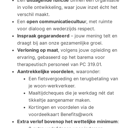
Een
uitdagende functie
binnen een organisatie
in volle ontwikkeling, waar jouw inzet écht het
verschil maakt.
Een
open communicatiecultuu
r
, met ruimte
voor dialoog en wederzijds respect.
Inspraak gegarandeerd
– jouw mening telt en
draagt bij aan onze gezamenlijke groei.
Verloning op maat
, volgens jouw opleiding en
ervaring, gebaseerd op het barema voor
therapeutisch personeel van PC 319.01.
Aantrekkelijke voordelen
, waaronder:
Een fietsvergoeding en terugbetaling van
je woon-werkverkeer.
Maaltijdcheques
die je werkdag nét dat
tikkeltje aangenamer maken.
Kortingen en voordelen via de
voordeelkaart Benefits@work
Extra verlof bovenop het wettelijke minimum
: