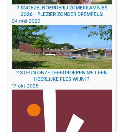
? SNOEZELBOERDERIJ ZOMERKAMPJES
2026 – PLEZIER ZONDER DREMPELS!
04 mei 2026
? STEUN ONZE LEEFGROEPEN MET EEN
HEERLIJKE FLES WIJN! ?
17 okt 2025