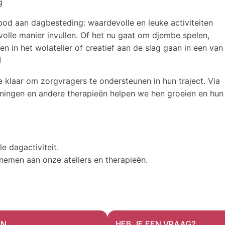
g
bod aan dagbesteding: waardevolle en leuke activiteiten
lle manier invullen. Of het nu gaat om djembe spelen,
n in het wolatelier of creatief aan de slag gaan in een van
!
e klaar om zorgvragers te ondersteunen in hun traject. Via
eningen en andere therapieën helpen we hen groeien en hun
e dagactiviteit.
nemen aan onze ateliers en therapieën.
EN
HEB JE EEN VRAAG?