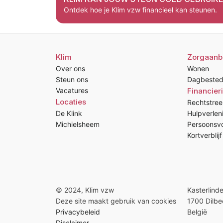
Ontdek hoe je Klim vzw financieel kan steunen.
Klim
Zorgaanb
Over ons
Wonen
Steun ons
Dagbested
Vacatures
Financier
Locaties
Rechtstree
De Klink
Hulpverlen
Michielsheem
Persoonsvo
Kortverblijf
© 2024, Klim vzw
Kasterlind
Deze site maakt gebruik van cookies
1700 Dilbe
Privacybeleid
België
Disclaimer