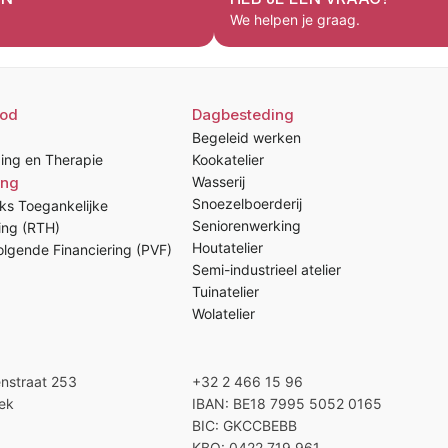
We helpen je graag.
od
Dagbesteding
Begeleid werken
ing en Therapie
Kookatelier
ing
Wasserij
Snoezelboerderij
ks Toegankelijke
Seniorenwerking
ing (RTH)
Houtatelier
lgende Financiering (PVF)
Semi-industrieel atelier
Tuinatelier
Wolatelier
enstraat 253
+32 2 466 15 96
ek
IBAN: BE18 7995 5052 0165
BIC: GKCCBEBB
KBO: 0422.719.961